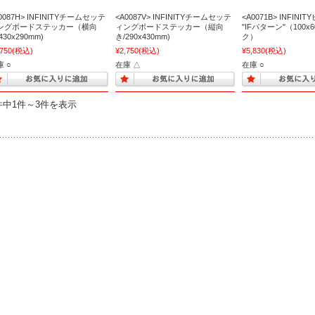
0087H> INFINITYチームセッテ
<A0087V> INFINITYチームセッテ
<A0071B> INFIN
ングボードステッカー（横向
ィングボードステッカー（縦向
"IFパターン"（100x
430x290mm)
き/290x430mm)
ク）
,750
(税込)
¥2,750
(税込)
¥5,830
(税込)
 ○
在庫 △
在庫 ○
件中1件～3件を表示