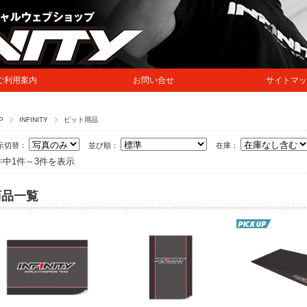
ご利用案内
お問い合せ
サイトマッ
P
INFINITY
ピット用品
示切替：
並び順：
在庫：
件中1件～3件を表示
商品一覧