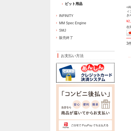
ピット用品
<A
ィ
き/
INFINITY
¥2
MM Spec Engine
在庫
SMJ
販売終了
3
お支払い方法