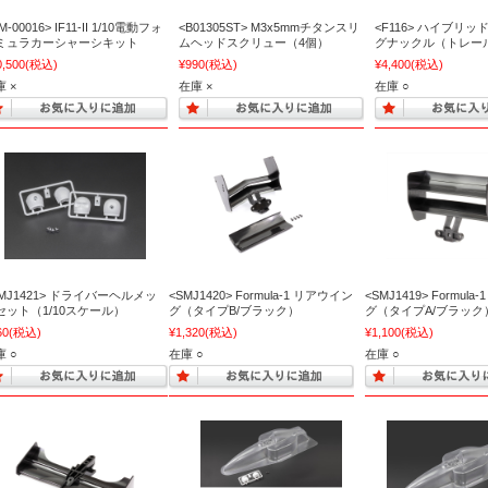
M-00016> IF11-II 1/10電動フォ
<B01305ST> M3x5mmチタンスリ
<F116> ハイブリ
ミュラカーシャーシキット
ムヘッドスクリュー（4個）
グナックル（トレール
0,500
(税込)
¥990
(税込)
¥4,400
(税込)
 ×
在庫 ×
在庫 ○
SMJ1421> ドライバーヘルメッ
<SMJ1420> Formula-1 リアウイン
<SMJ1419> Formul
セット（1/10スケール）
グ（タイプB/ブラック）
グ（タイプA/ブラック
60
(税込)
¥1,320
(税込)
¥1,100
(税込)
 ○
在庫 ○
在庫 ○