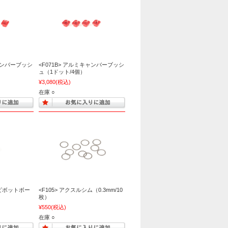
キャンバーブッシ
<F071B> アルミキャンバーブッシ
ュ（1ドット/4個）
¥3,080
(税込)
在庫 ○
mピボットボー
<F105> アクスルシム（0.3mm/10
枚）
¥550
(税込)
在庫 ○