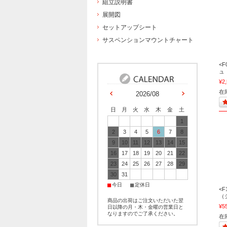
組立説明書
展開図
セットアップシート
サスペンションマウントチャート
<
ュ
¥2
在庫
2026/08
日
月
火
水
木
金
土
1
2
3
4
5
6
7
8
9
10
11
12
13
14
15
16
17
18
19
20
21
22
23
24
25
26
27
28
29
30
31
■
■
今日
定休日
<
（
商品の出荷はご注文いただいた翌
¥5
日以降の月・木・金曜の営業日と
なりますのでご了承ください。
在庫