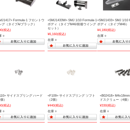
MJ1417> Formula-1 フロントウ
<SMJ1433W> SMJ 1/10 Formula-1
<SMJ1433> SMJ 1/10 
ング（タイプA/ブラック）
ボディ（タイプM46/前後ウイング
ボディ（タイプM46）
セット）
90
(税込)
¥4,180
(税込)
¥6,160
(税込)
 ○
在庫 ○
在庫 ○
F110> サイドスプリング ハード
<F109> サイドスプリング ソフト
<B02418> M4x1
2個）
（2個）
ドスクリュー（4個
40
(税込)
¥440
(税込)
¥330
(税込)
 ○
在庫 ○
在庫 ○