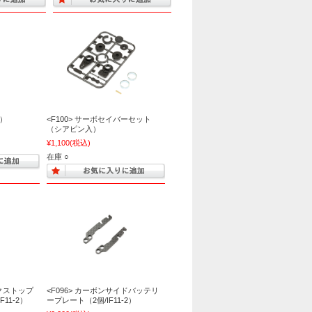
本）
<F100> サーボセイバーセット
（シアピン入）
¥1,100
(税込)
在庫 ○
ックストップ
<F096> カーボンサイドバッテリ
11-2）
ープレート（2個/IF11-2）