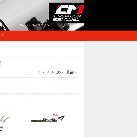
マイページへログイン
カートをみる
プ
1
2
3
4
次へ
最後へ