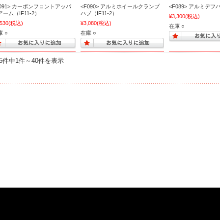
F091> カーボンフロントアッパ
<F090> アルミホイールクランプ
<F089> アルミデフハ
アーム（IF11-2）
ハブ（IF11-2）
¥3,300
(税込)
,530
(税込)
¥3,080
(税込)
在庫 ○
 ○
在庫 ○
35件中1件～40件を表示
する表示
お店案内