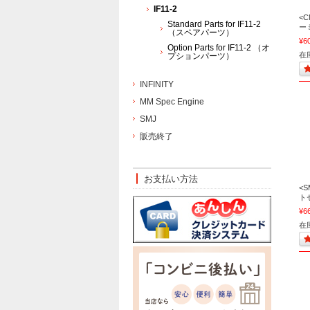
IF11-2
<C
Standard Parts for IF11-2
ー
（スペアパーツ）
¥6
Option Parts for IF11-2 （オ
在庫
プションパーツ）
INFINITY
MM Spec Engine
SMJ
販売終了
お支払い方法
<
ト
¥6
在庫