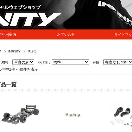
ご利用案内
お問い合せ
サイトマッ
P
INFINITY
IF11-2
示切替：
並び順：
在庫：
35件中1件～40件を表示
商品一覧