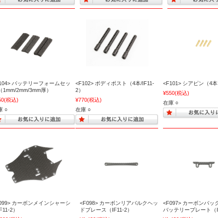
F104> バッテリーフォームセッ
<F102> ボディポスト（4本/IF11-
<F101> シアピン（4
（1mm/2mm/3mm厚）
2）
¥550
(税込)
50
(税込)
¥770
(税込)
在庫 ○
 ○
在庫 ○
F099> カーボンメインシャーシ
<F098> カーボンリアバルクヘッ
<F097> カーボンバ
F11-2）
ドブレース（IF11-2）
バッテリープレート（IF