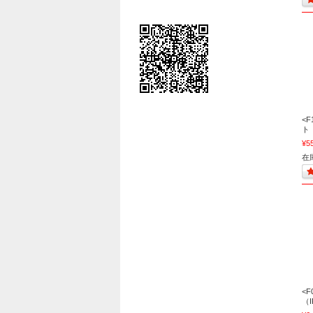
<
ト
¥5
在庫
<
（I