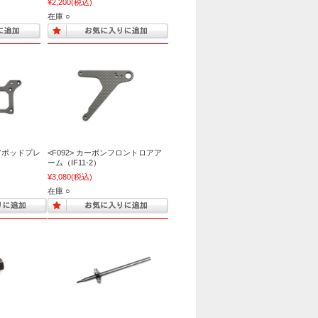
¥2,200
(税込)
在庫 ○
ロアポッドプレ
<F092> カーボンフロントロアア
ーム（IF11-2）
¥3,080
(税込)
在庫 ○