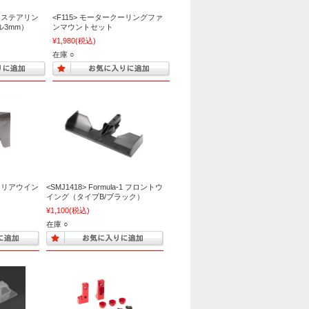
ッドステアリン
<F115> モータークーリングファ
3mm）
ンマウントセット
¥1,980
(税込)
在庫 ○
a-1 リアウイン
<SMJ1418> Formula-1 フロントウ
）
イング（タイプB/ブラック）
¥1,100
(税込)
在庫 ○