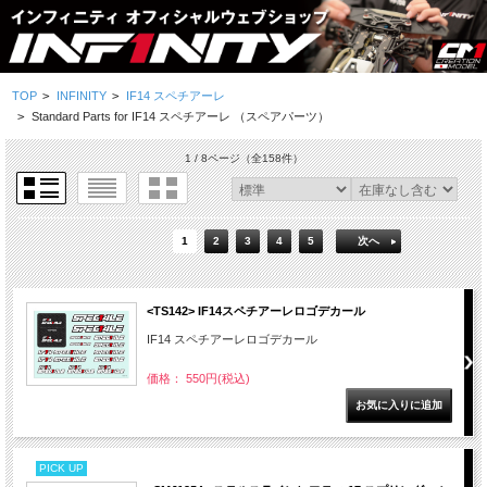
TOP
>
INFINITY
>
IF14 スペチアーレ
>
Standard Parts for IF14 スペチアーレ （スペアパーツ）
1 / 8ページ
（全158件）
1
2
3
4
5
次へ
<TS142> IF14スペチアーレロゴデカール
IF14 スペチアーレロゴデカール
価格： 550円(税込)
PICK UP