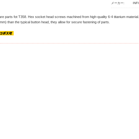
メーカー:
INF
re parts fot T358. Hex socket head screws machined from high-quality 6-4 titanium material.
mm) than the typical button head, they allow for secure fastening of parts.