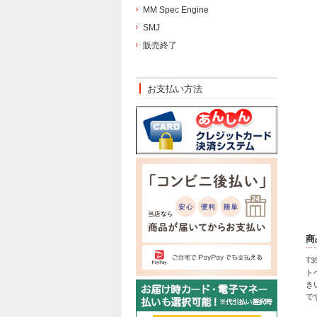
MM Spec Engine
SMJ
販売終了
お支払い方法
商
T
ト
き
で