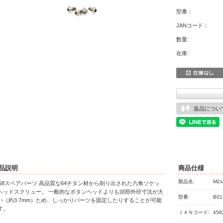
型番：
JANコード：
数量:
在庫:
返品につい
品説明
商品仕様
製品名:
M2x
358スペアパーツ 高品質な64チタン材から削り出された六角ソケッ
ヘッドスクリュー。 一般的なボタンヘッドよりも頭部外径寸法が大
型番:
B01
い（約3.7mm）ため、しっかりパーツを固定したりすることが可能
す。
ＪＡＮコード:
458