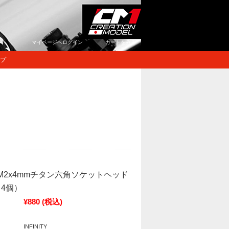
マイページへログイン
カートをみる
プ
T> M2x4mmチタン六角ソケットヘッド
4個）
¥880
(税込)
INFINITY