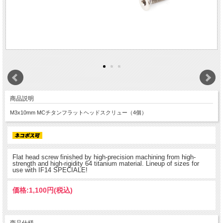
商品説明
M3x10mm MCチタンフラットヘッドスクリュー（4個）
Flat head screw finished by high-precision machining from high-
strength and high-rigidity 64 titanium material. Lineup of sizes for
use with IF14 SPECIALE!
価格:
1,100円
(税込)
商品仕様