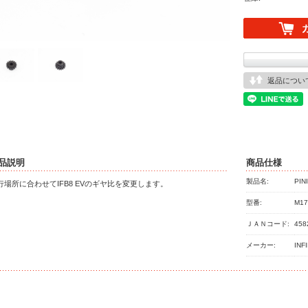
返品につい
品説明
商品仕様
製品名:
PIN
行場所に合わせてIFB8 EVのギヤ比を変更します。
型番:
M17
ＪＡＮコード:
458
メーカー:
INF