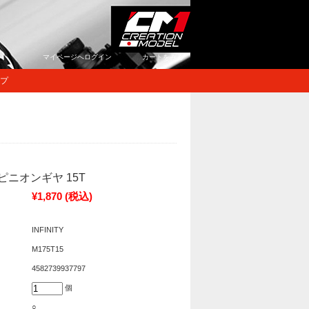
マイページへログイン
カートをみる
プ
> ピニオンギヤ 15T
¥1,870
(税込)
INFINITY
M175T15
4582739937797
個
○