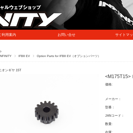
ご利用案内
お問い合せ
サイトマッ
P
INFINITY
IFB8 EV
Option Parts for IFB8 EV（オプションパーツ）
ニオンギヤ 15T
<M175T15
価格:
メーカー：
型番：
JANコード：
数量:
在庫: