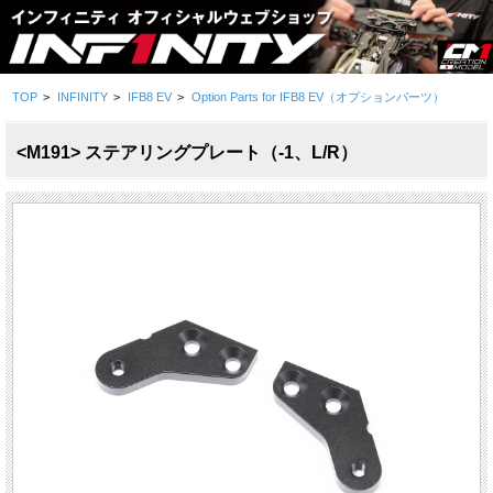
TOP
>
INFINITY
>
IFB8 EV
>
Option Parts for IFB8 EV（オプションパーツ）
<M191> ステアリングプレート（-1、L/R）