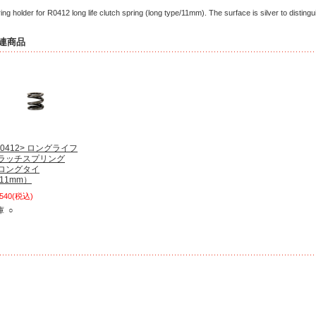
ing holder for R0412 long life clutch spring (long type/11mm). The surface is silver to distingu
連商品
R0412> ロングライフ
ラッチスプリング
ロングタイ
/11mm）
,540
(税込)
庫 ○