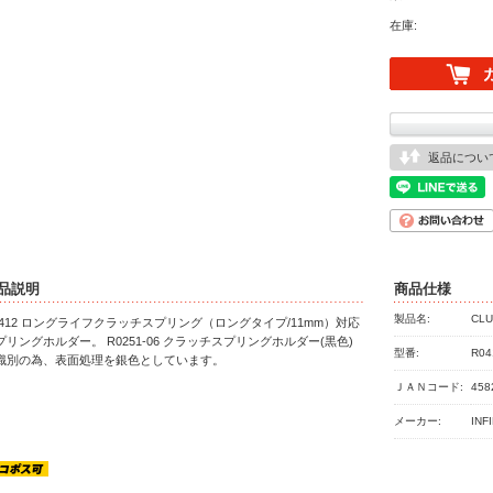
在庫:
返品につい
品説明
商品仕様
製品名:
CLU
0412 ロングライフクラッチスプリング（ロングタイプ/11mm）対応
プリングホルダー。 R0251-06 クラッチスプリングホルダー(黒色)
型番:
R04
識別の為、表面処理を銀色としています。
ＪＡＮコード:
458
メーカー:
INF