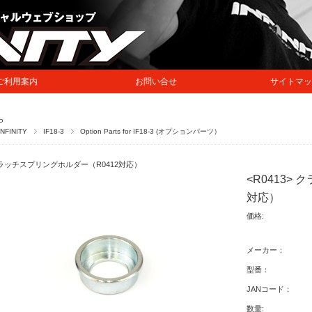
ご利用案内
お問い合せ
サイトマッ
P
INFINITY
IF18-3
Option Parts for IF18-3 (オプションパーツ）
ラッチスプリングホルダー（R0412対応）
<R0413>
対応）
価格:
メーカー：
型番：
JANコード：
数量: