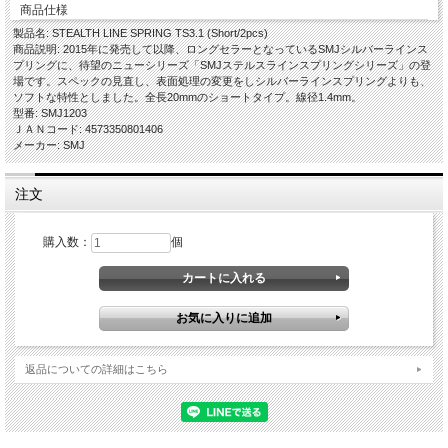
商品仕様
製品名: STEALTH LINE SPRING TS3.1 (Short/2pcs)
商品説明: 2015年に発売して以降、ロングセラーとなっているSMJシルバーラインス
プリングに、待望のニューシリーズ「SMJステルスラインスプリングシリーズ」の登
場です。スペックの見直し、表面処理の変更をしシルバーラインスプリングよりも、
ソフトな特性としました。全長20mmのショートタイプ。線径1.4mm。
型番: SMJ1203
ＪＡＮコード: 4573350801406
メーカー: SMJ
注文
購入数：
個
返品についての詳細はこちら