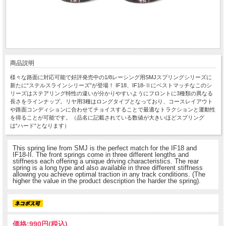
商品説明
様々な路面に対応可能で好評発売中の1/8レーシング用SMJスプリングシリーズに
新たに“ステルスラインシリーズ”が登場！ IF18、IF18-Ⅱにベストマッチなこのシ
リーズはステアリング特性の違いが分かりやすいようにフロントに3種類の異なる
長さをラインナップ。リヤ用3種はロングタイプとなっており、コースレイアウト
や路面コンディションに合わせてチョイスすることで最適なトラクションと運動性
を得ることが可能です。（品名に記載されている数値が大きいほどスプリング
は“ハード“となります）
This spring line from SMJ is the perfect match for the IF18 and
IF18-II. The front springs come in three different lengths and
stiffness each offering a unique driving characteristics. The rear
spring is a long type and also available in three different stiffness
allowing you achieve optimal traction in any track conditions. (The
higher the value in the product description the harder the spring).
価格:
990円
(税込)