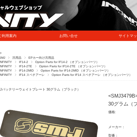
ご利用案内
お問い合せ
サイトマッ
P
SMJ
汎用品
EPカー向け汎用品
INFINITY
IF14-2
Option Parts for IF14-2 （オプションパーツ）
INFINITY
IF14-2TE
Option Parts for IF14-2TE （オプションパーツ）
INFINITY
IF14-2MID
Option Parts for IF14-2MID （オプションパーツ）
INFINITY
IF14 スペチアーレ
Option Parts for IF14 スペチアーレ （オプションパーツ）
MJバッテリーウェイトプレート 30グラム（ブラック）
<SMJ347
30グラム（
価格:
メーカー：
型番：