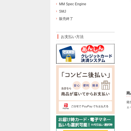
MM Spec Engine
SMJ
販売終了
お支払い方法
商
発
ェ