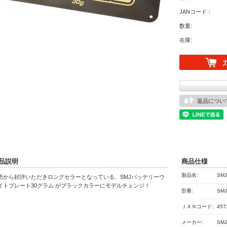
JANコード：
数量:
在庫:
返品につい
品説明
商品仕様
製品名:
SMJ
売から好評いただきロングセラーとなっている、SMJバッテリーウ
イトプレート30グラム がブラックカラーにモデルチェンジ！
型番:
SMJ
ＪＡＮコード:
457
メーカー:
SM