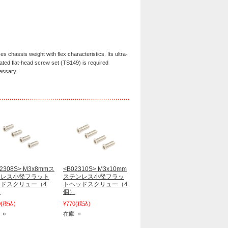
s chassis weight with flex characteristics. Its ultra-
cated flat-head screw set (TS149) is required
essary.
2308S> M3x8mmス
<B02310S> M3x10mm
ンレス小径フラット
ステンレス小径フラッ
ドスクリュー（4
トヘッドスクリュー（4
）
個）
0
(税込)
¥770
(税込)
 ○
在庫 ○