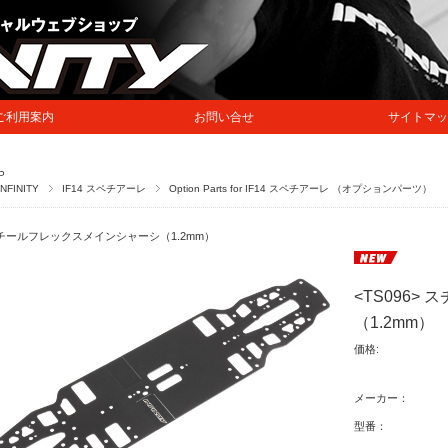
ご利用案内
お問い合せ
サイトマッ
P
INFINITY
IF14 スペチアーレ
Option Parts for IF14 スペチアーレ （オプションパーツ）
チールフレックスメインシャーシ（1.2mm）
<TS096
（1.2mm）
価格:
メーカー：
型番：