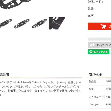
JANコード：
数量:
在庫:
返品につい
品説明
商品仕様
製品名:
STE
F14スペチアーレ用1.2mm厚スチールシャーシ。 シャーシ重量とシャ
シフレックス特性をバランスさせたスプリングスチール製メインシ
型番:
TS0
ーシ。 超低重心化により中 - 高トラクション路面で抜群の安定性を
揮。
ＪＡＮコード:
458
メーカー:
INF