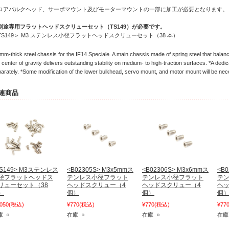
ロアバルクヘッド、サーボマウント及びモーターマウントの一部に加工が必要となります。
別途専用フラットヘッドスクリューセット（TS149）が必要です。
TS149＞ M3 ステンレス小径フラットヘッドスクリューセット（38 本）
mm-thick steel chassis for the IF14 Speciale. A main chassis made of spring steel that balance
 center of gravity delivers outstanding stability on medium- to high-traction surfaces. *A dedi
arately. *Some modification of the lower bulkhead, servo mount, and motor mount will be nec
連商品
TS149> M3ステンレス
<B02305S> M3x5mmス
<B02306S> M3x6mmス
<B0
径フラットヘッドス
テンレス小径フラット
テンレス小径フラット
テ
リューセット（38
ヘッドスクリュー（4
ヘッドスクリュー（4
ヘッ
）
個）
個）
個
,050
(税込)
¥770
(税込)
¥770
(税込)
¥77
庫 ○
在庫 ○
在庫 ○
在庫