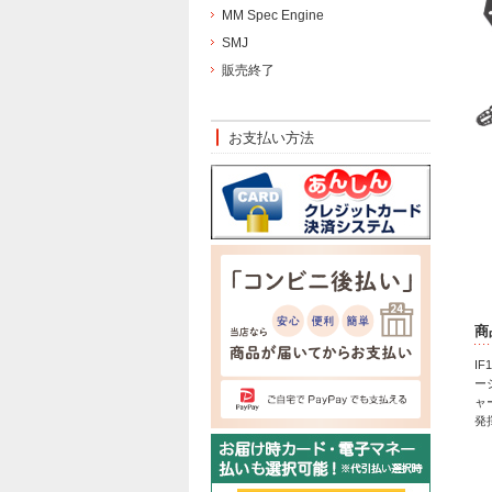
MM Spec Engine
SMJ
販売終了
お支払い方法
商
I
ー
ャ
発