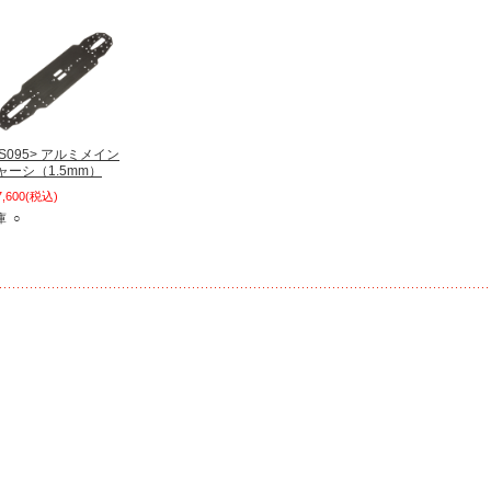
TS095> アルミメイン
ャーシ（1.5mm）
7,600
(税込)
庫 ○