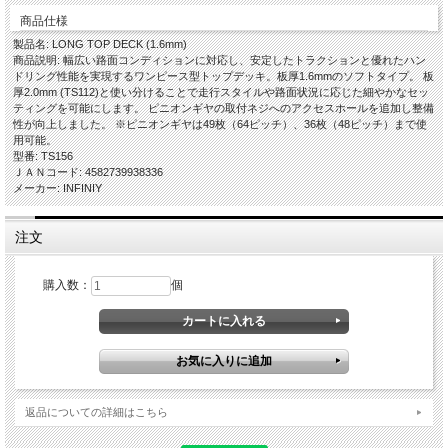
商品仕様
製品名: LONG TOP DECK (1.6mm)
商品説明: 幅広い路面コンディションに対応し、安定したトラクションと優れたハン
ドリング性能を実現するワンピース型トップデッキ。板厚1.6mmのソフトタイプ。 板
厚2.0mm (TS112)と使い分けることで走行スタイルや路面状況に応じた細やかなセッ
ティングを可能にします。 ピニオンギヤの取付ネジへのアクセスホールを追加し整備
性が向上しました。 ※ピニオンギヤは49枚（64ピッチ）、36枚（48ピッチ）まで使
用可能。
型番: TS156
ＪＡＮコード: 4582739938336
メーカー: INFINIY
注文
購入数：
個
返品についての詳細はこちら