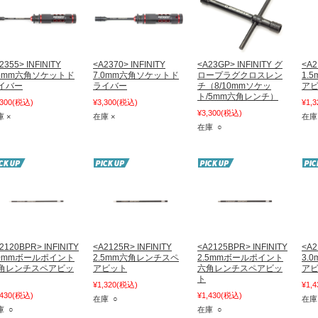
2355> INFINITY
<A2370> INFINITY
<A23GP> INFINITY グ
<A2
.5mm六角ソケットド
7.0mm六角ソケットド
ロープラグクロスレン
1.
イバー
ライバー
チ（8/10mmソケッ
ア
ト/5mm六角レンチ）
,300
(税込)
¥3,300
(税込)
¥1,3
¥3,300
(税込)
 ×
在庫 ×
在庫
在庫 ○
2120BPR> INFINITY
<A2125R> INFINITY
<A2125BPR> INFINITY
<A2
.0mmボールポイント
2.5mm六角レンチスペ
2.5mmボールポイント
3.
角レンチスペアビッ
アビット
六角レンチスペアビッ
ア
ト
¥1,320
(税込)
¥1,4
,430
(税込)
¥1,430
(税込)
在庫 ○
在庫
庫 ○
在庫 ○