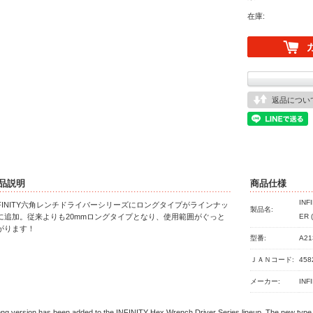
在庫:
返品につい
品説明
商品仕様
INF
NFINITY六角レンチドライバーシリーズにロングタイプがラインナッ
製品名:
に追加。従来よりも20mmロングタイプとなり、使用範囲がぐっと
ER 
がります！
型番:
A21
ＪＡＮコード:
458
メーカー:
INF
ong version has been added to the INFINITY Hex Wrench Driver Series lineup. The new type i