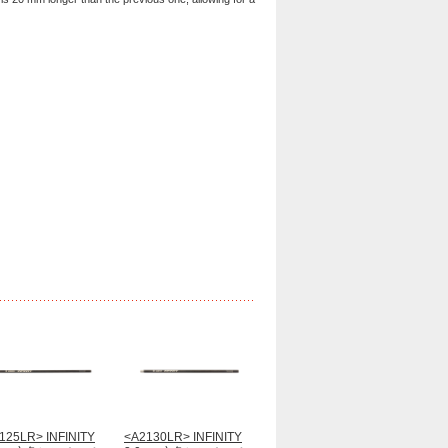
125LR> INFINITY
<A2130LR> INFINITY