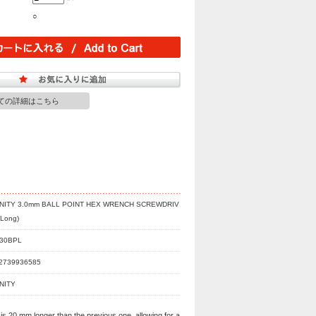
○
ての詳細はこちら
INITY 3.0mm BALL POINT HEX WRENCH SCREWDRIV
(Long)
30BPL
2739936585
INITY
s 20 mm longer than the previous one, allowing for a