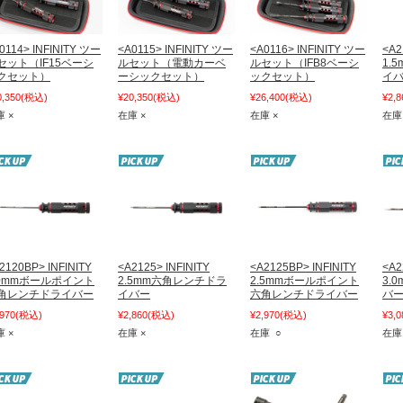
0114> INFINITY ツー
<A0115> INFINITY ツー
<A0116> INFINITY ツー
<A2
セット（IF15ベーシ
ルセット（電動カーベ
ルセット（IFB8ベーシ
1.
クセット）
ーシックセット）
ックセット）
イ
0,350
(税込)
¥20,350
(税込)
¥26,400
(税込)
¥2,8
 ×
在庫 ×
在庫 ×
在庫
2120BP> INFINITY
<A2125> INFINITY
<A2125BP> INFINITY
<A2
.0mmボールポイント
2.5mm六角レンチドラ
2.5mmボールポイント
3.
角レンチドライバー
イバー
六角レンチドライバー
バ
,970
(税込)
¥2,860
(税込)
¥2,970
(税込)
¥3,0
 ×
在庫 ×
在庫 ○
在庫