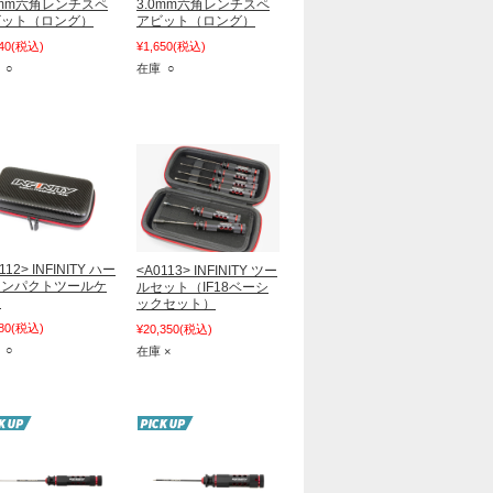
5mm六角レンチスペ
3.0mm六角レンチスペ
ビット（ロング）
アビット（ロング）
40
(税込)
¥1,650
(税込)
 ○
在庫 ○
112> INFINITY ハー
<A0113> INFINITY ツー
コンパクトツールケ
ルセット（IF18ベーシ
ス
ックセット）
80
(税込)
¥20,350
(税込)
 ○
在庫 ×