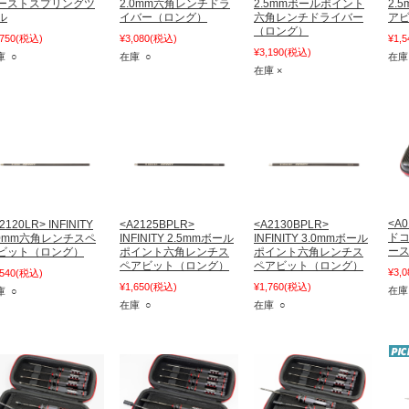
ーストスプリングツ
2.0mm六角レンチドラ
2.5mmボールポイント
2.
ル
イバー（ロング）
六角レンチドライバー
ア
（ロング）
,750
(税込)
¥3,080
(税込)
¥1,5
¥3,190
(税込)
庫 ○
在庫 ○
在庫
在庫 ×
<A0
2120LR> INFINITY
<A2125BPLR>
<A2130BPLR>
ド
.0mm六角レンチスペ
INFINITY 2.5mmボール
INFINITY 3.0mmボール
ー
ビット（ロング）
ポイント六角レンチス
ポイント六角レンチス
ペアビット（ロング）
ペアビット（ロング）
¥3,0
,540
(税込)
¥1,650
(税込)
¥1,760
(税込)
在庫
庫 ○
在庫 ○
在庫 ○