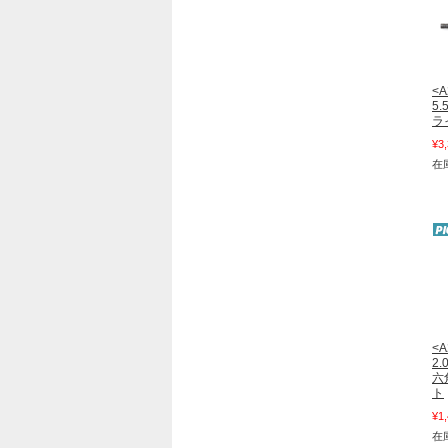
<A
5
ラ
¥3
在庫
<A
2
六
ト
¥1
在