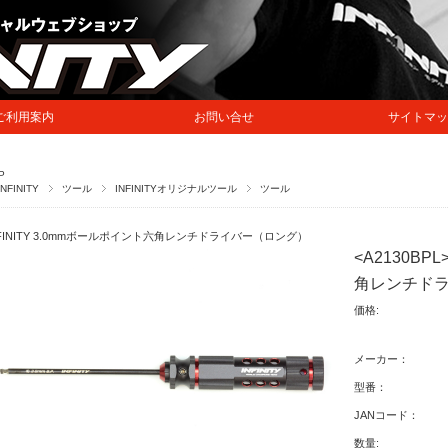
ご利用案内
お問い合せ
サイトマッ
P
INFINITY
ツール
INFINITYオリジナルツール
ツール
NFINITY 3.0mmボールポイント六角レンチドライバー（ロング）
<A2130BP
角レンチド
価格:
メーカー：
型番：
JANコード：
数量: