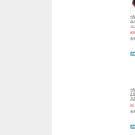
<A
ル
ッ
¥2
在庫
<A
2
六
¥2
在庫