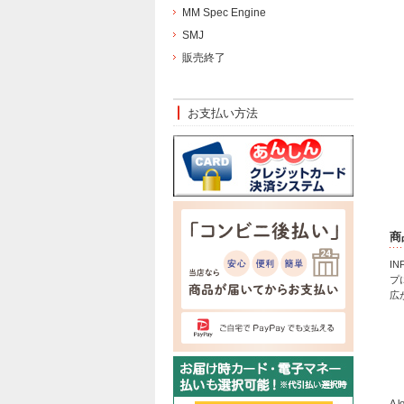
MM Spec Engine
SMJ
販売終了
お支払い方法
商
I
プ
広
A l