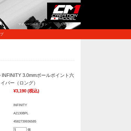
マイページへログイン
カートをみる
プ
L> INFINITY 3.0mmボールポイント六
ライバー（ロング）
¥3,190
(税込)
INFINITY
A2130BPL
4582739936585
個